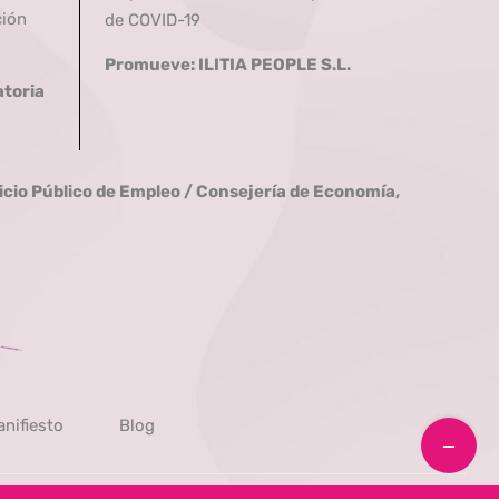
ción
de COVID-19
Promueve: ILITIA PEOPLE S.L.
toria
icio Público de Empleo /
Consejería de Economía,
nifiesto
Blog
Toggle
Sliding